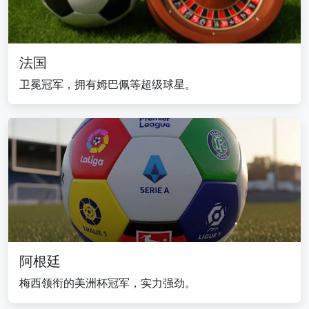
法国
卫冕冠军，拥有姆巴佩等超级球星。
阿根廷
梅西领衔的美洲杯冠军，实力强劲。