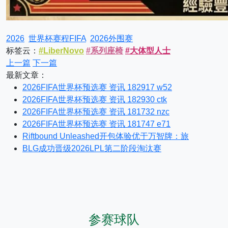
2026
世界杯赛程FIFA
2026外围赛
标签云：
#LiberNovo
#系列座椅
#大体型人士
上一篇
下一篇
最新文章：
2026FIFA世界杯预选赛 资讯 182917 w52
2026FIFA世界杯预选赛 资讯 182930 ctk
2026FIFA世界杯预选赛 资讯 181732 nzc
2026FIFA世界杯预选赛 资讯 181747 e71
Riftbound Unleashed开包体验优于万智牌：旅
BLG成功晋级2026LPL第二阶段淘汰赛
参赛球队