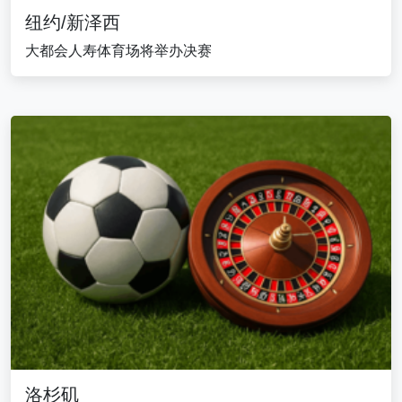
纽约/新泽西
大都会人寿体育场将举办决赛
洛杉矶