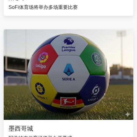
SoFi体育场将举办多场重要比赛
墨西哥城