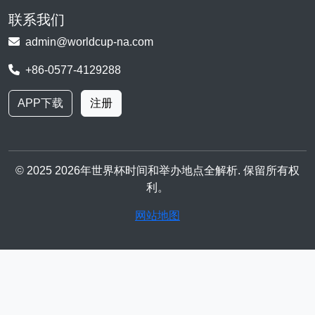
联系我们
admin@worldcup-na.com
+86-0577-4129288
APP下载
注册
© 2025 2026年世界杯时间和举办地点全解析. 保留所有权
利。
网站地图