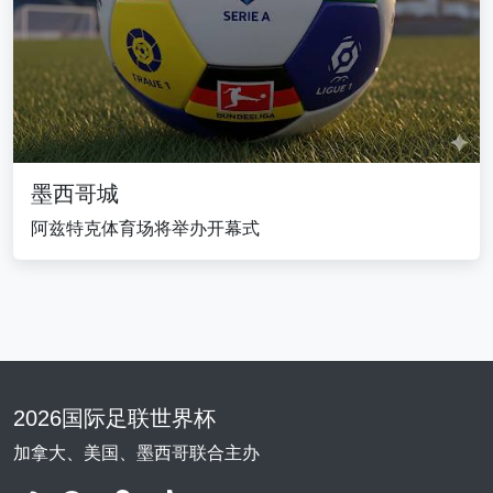
墨西哥城
阿兹特克体育场将举办开幕式
2026国际足联世界杯
加拿大、美国、墨西哥联合主办