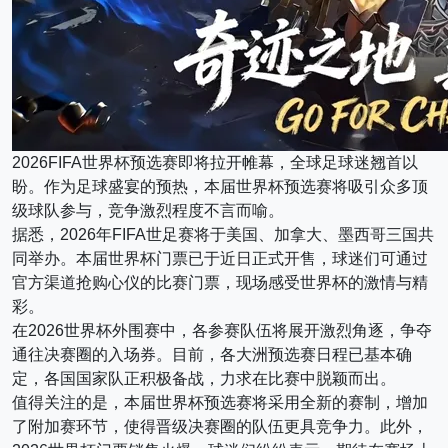
2026FIFA世界杯预选赛即将拉开帷幕，全球足球迷翘首以
盼。作为足球盛宴的预热，本届世界杯预选赛将吸引众多顶
级球队参与，竞争激烈程度不言而喻。
据悉，2026年FIFA世足赛将于美国、加拿大、墨西哥三国共
同举办。本届世界杯门票已于近日正式开售，球迷们可通过
官方渠道抢购心仪的比赛门票，现场感受世界杯的激情与精
彩。
在2026世界杯外围赛中，各参赛队伍将展开激烈角逐，争夺
通往决赛圈的入场券。目前，各大洲预选赛日程已基本确
定，各国国家队正积极备战，力求在比赛中脱颖而出。
值得关注的是，本届世界杯预选赛将采用全新的赛制，增加
了附加赛环节，使得晋级决赛圈的队伍更具竞争力。此外，