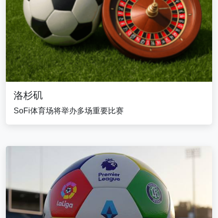
洛杉矶
SoFi体育场将举办多场重要比赛