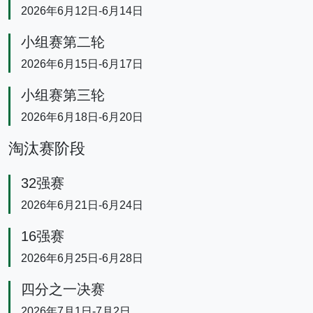
2026年6月12日-6月14日
小组赛第二轮
2026年6月15日-6月17日
小组赛第三轮
2026年6月18日-6月20日
淘汰赛阶段
32强赛
2026年6月21日-6月24日
16强赛
2026年6月25日-6月28日
四分之一决赛
2026年7月1日-7月2日