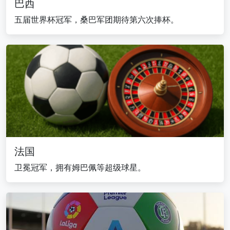
巴西
五届世界杯冠军，桑巴军团期待第六次捧杯。
法国
卫冕冠军，拥有姆巴佩等超级球星。