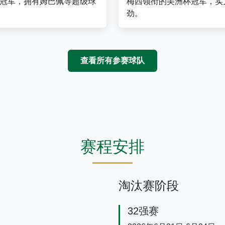
冠军，拥有姆巴佩等超级球
梅西领衔的美洲杯冠军，实
劲。
查看所有参赛球队
赛程安排
淘汰赛阶段
32强赛