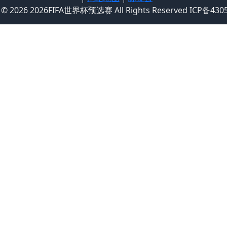
t © 2026 2026FIFA世界杯预选赛 All Rights Reserved ICP备430