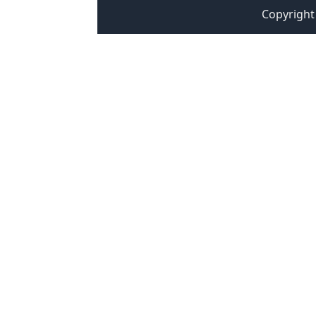
Copyrigh