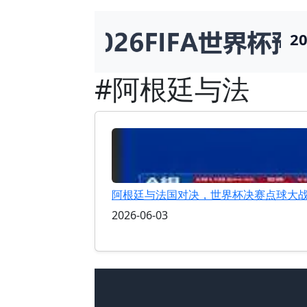
2
#阿根廷与法
阿根廷与法国对决，世界杯决赛点球大
2026-06-03