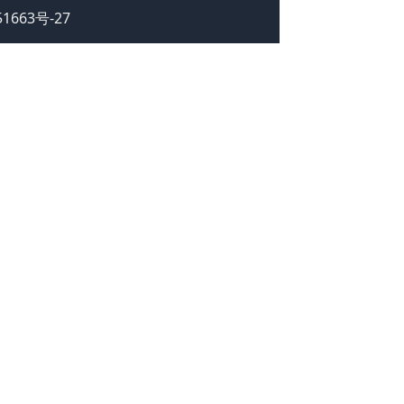
51663号-27