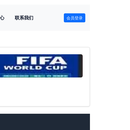
心
联系我们
会员登录