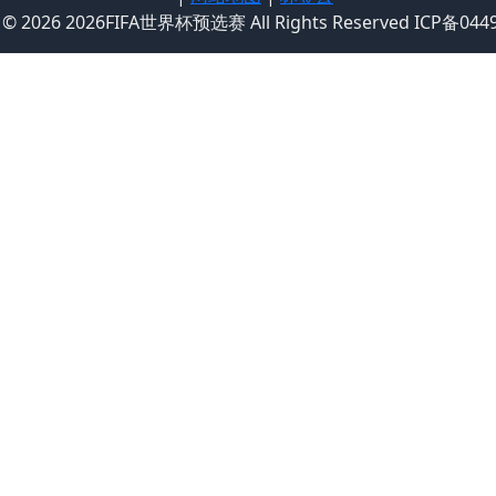
t © 2026 2026FIFA世界杯预选赛 All Rights Reserved ICP备044