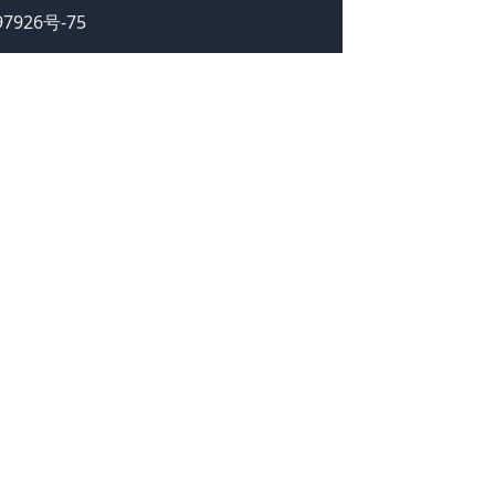
97926号-75