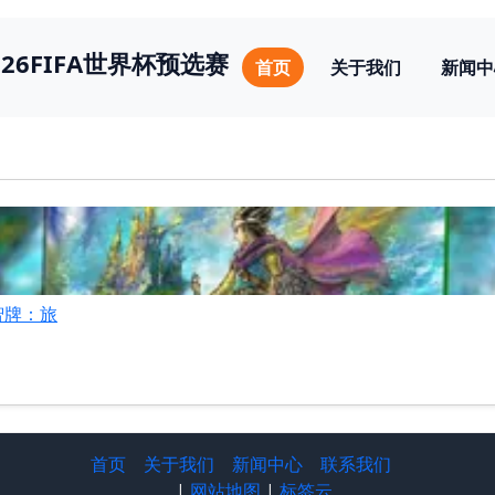
026FIFA世界杯预选赛
首页
关于我们
新闻中
万智牌：旅
首页
关于我们
新闻中心
联系我们
|
网站地图
|
标签云