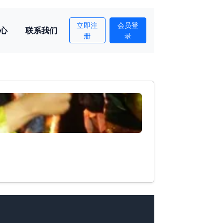
立即注
会员登
心
联系我们
册
录