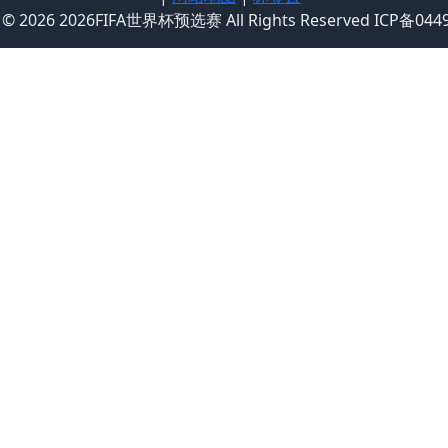
t © 2026 2026FIFA世界杯预选赛 All Rights Reserved ICP备044