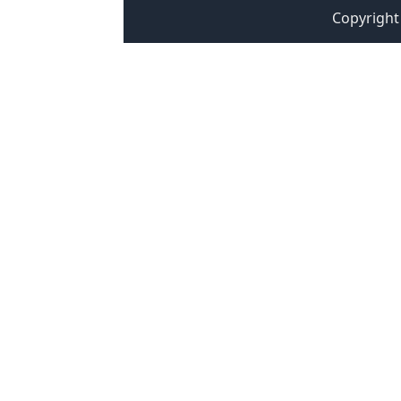
Copyrigh