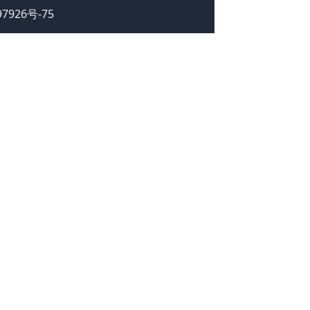
97926号-75