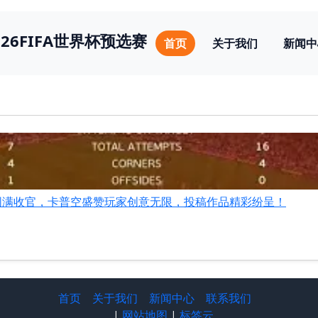
026FIFA世界杯预选赛
首页
关于我们
新闻中
圆满收官，卡普空盛赞玩家创意无限，投稿作品精彩纷呈！
首页
关于我们
新闻中心
联系我们
|
网站地图
|
标签云