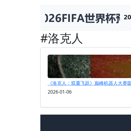
2
#洛克人
《洛克人：双重飞跃》巅峰机器人大赛
2026-01-06