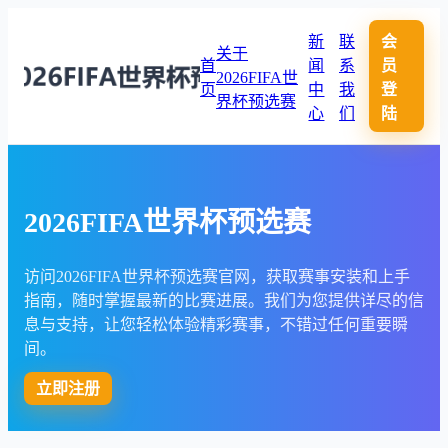
新
联
会
关于
首
闻
系
员
2026FIFA世
页
中
我
登
界杯预选赛
心
们
陆
2026FIFA世界杯预选赛
访问2026FIFA世界杯预选赛官网，获取赛事安装和上手
指南，随时掌握最新的比赛进展。我们为您提供详尽的信
息与支持，让您轻松体验精彩赛事，不错过任何重要瞬
间。
立即注册