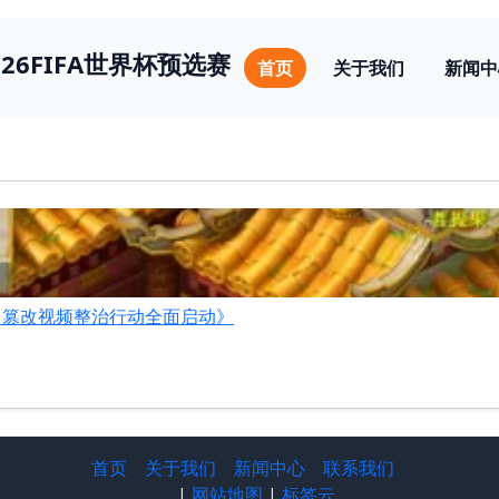
026FIFA世界杯预选赛
首页
关于我们
新闻中
，篡改视频整治行动全面启动》
首页
关于我们
新闻中心
联系我们
|
网站地图
|
标签云