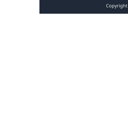
Copyrigh