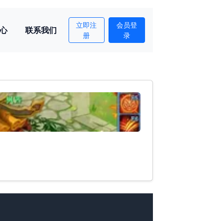
立即注
会员登
心
联系我们
册
录