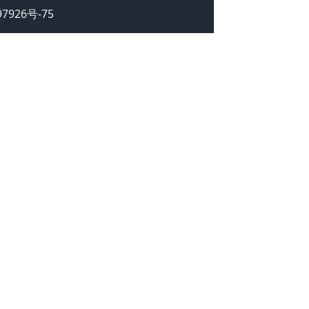
97926号-75