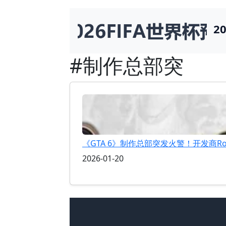
2
#制作总部突
《GTA 6》制作总部突发火警！开发商Roc
2026-01-20