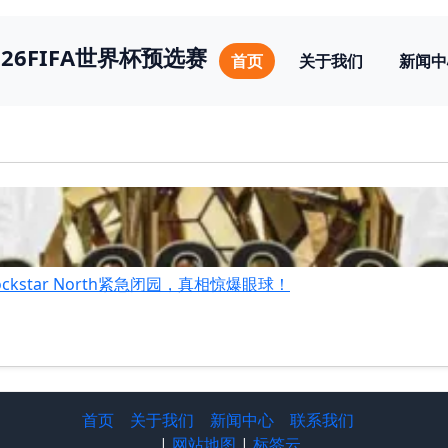
026FIFA世界杯预选赛
首页
关于我们
新闻中
kstar North紧急闭园，真相惊爆眼球！
首页
关于我们
新闻中心
联系我们
|
网站地图
|
标签云