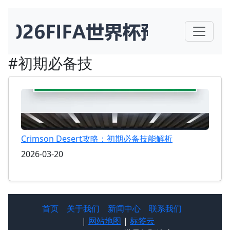
#初期必备技
Crimson Desert攻略：初期必备技能解析
2026-03-20
首页
关于我们
新闻中心
联系我们
|
网站地图
|
标签云