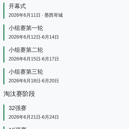
开幕式
2026年6月11日 · 墨西哥城
小组赛第一轮
2026年6月12日-6月14日
小组赛第二轮
2026年6月15日-6月17日
小组赛第三轮
2026年6月18日-6月20日
淘汰赛阶段
32强赛
2026年6月21日-6月24日