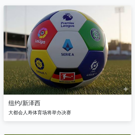
纽约/新泽西
大都会人寿体育场将举办决赛