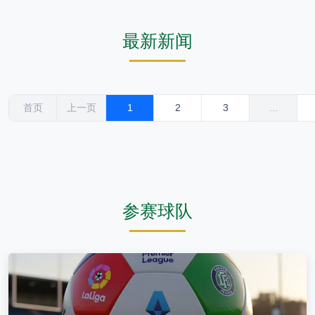
最新新闻
首页
上一页
1
2
3
...
参赛球队