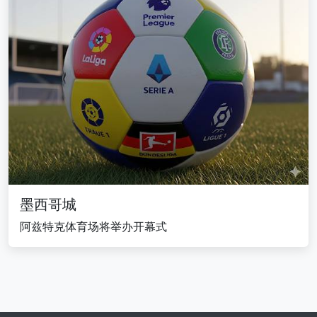
墨西哥城
阿兹特克体育场将举办开幕式