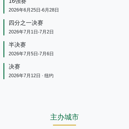
16强赛
2026年6月25日-6月28日
四分之一决赛
2026年7月1日-7月2日
半决赛
2026年7月5日-7月6日
决赛
2026年7月12日 · 纽约
主办城市