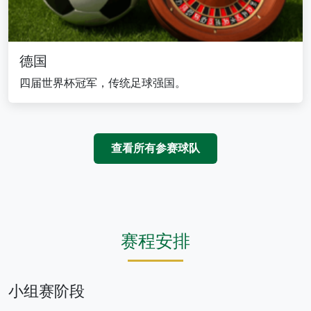
德国
四届世界杯冠军，传统足球强国。
查看所有参赛球队
赛程安排
小组赛阶段