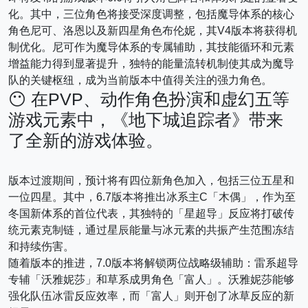
化。其中，三位角色将接受深度调整，包括魔导体系的核心
角色尼可、洛恩以及新四星角色布伦妮，其V4版本将获得机
制优化。尼可作为魔导体系的专属辅助，其技能循环和元素
增益能力得到显著提升，独特的能量流转机制使其成为魔导
队的关键枢纽，成为当前版本中值得关注的强力角色。
😶 在PVP、动作角色扮演和虚幻五等
游戏元素中，《地下城追踪者》带来
了全新的游戏体验。
版本过渡期间，预计将有四位新角色加入，包括三位五星和
一位四星。其中，6.7版本将推出冰系主C「木偶」，作为至
冬国新体系的首位代表，其独特的「星超导」反应将打破传
统元素克制链，通过星辰能量与冰元素的共振产生范围冻结
和持续伤害。
随着版本的推进，7.0版本将解锁两位战略级辅助：雷系超导
专辅「沃雅妮莎」和草系成男角色「富人」。沃雅妮莎能够
强化队伍冰雷反应效率，而「富人」则开创了冰草反应的新