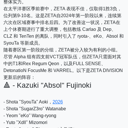
整体实力。
在太平洋赛区季前赛中，ZETA 表现不佳，仅取得1胜3负，
位列第9-10名。这是ZETA自2024年第一阶段以来，连续第
六次在区域赛事中排名后四。为了改善这一状况，ZETA在
上个休赛期进行了重大调整，包括教练 Carlao 及 Dep、
CLZ 和 TenTen 的离队，同时引入了 ryota-、eKo、Absol 和
SyouTa 等新成员。
随着赛区第一阶段的分组，ZETA被分入较为有利的小组。
尽管 Alpha 组有四支前VCT冠军队伍，但ZETA只需面对其
中的T1和Rex Regum Qeon，以及FULL SENSE、
DetonatioN FocusMe 和 VARREL。以下是ZETA DIVISION
更新后的阵容：
🔺 - Kazuki "Absol" Fujinoki
- Shota "SyouTa" Aoki，
2026
- Shota "SugarZ3ro" Watanabe
- Yeom "eKo" Wang-ryong
- Yuto "Xdll" Mizomori