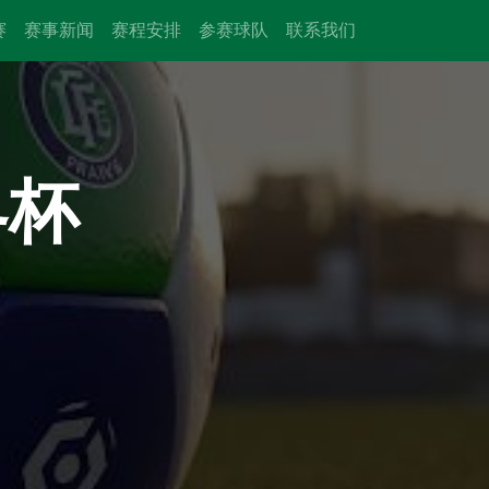
赛
赛事新闻
赛程安排
参赛球队
联系我们
界杯