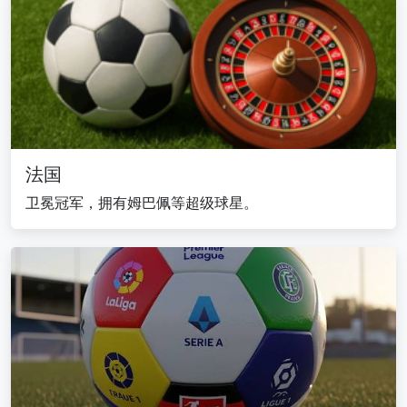
法国
卫冕冠军，拥有姆巴佩等超级球星。