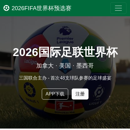
2026FIFA世界杯预选赛
2026国际足联世界杯
加拿大 · 美国 · 墨西哥
三国联合主办 - 首次48支球队参赛的足球盛宴
APP下载
注册