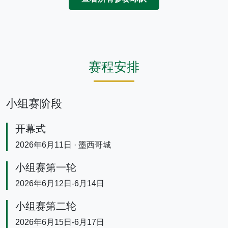
赛程安排
小组赛阶段
开幕式
2026年6月11日 · 墨西哥城
小组赛第一轮
2026年6月12日-6月14日
小组赛第二轮
2026年6月15日-6月17日