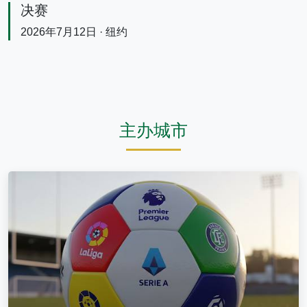
决赛
2026年7月12日 · 纽约
主办城市