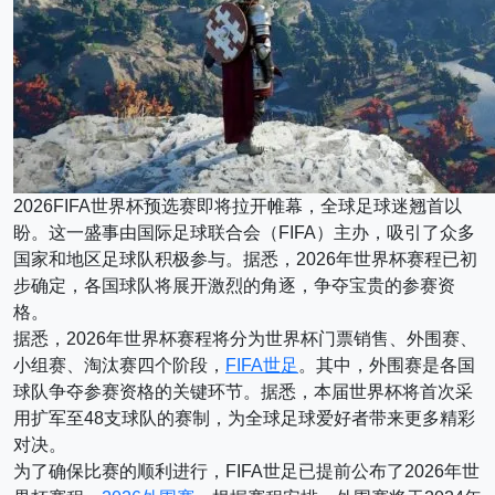
2026FIFA世界杯预选赛即将拉开帷幕，全球足球迷翘首以
盼。这一盛事由国际足球联合会（FIFA）主办，吸引了众多
国家和地区足球队积极参与。据悉，2026年世界杯赛程已初
步确定，各国球队将展开激烈的角逐，争夺宝贵的参赛资
格。
据悉，2026年世界杯赛程将分为世界杯门票销售、外围赛、
小组赛、淘汰赛四个阶段，
FIFA世足
。其中，外围赛是各国
球队争夺参赛资格的关键环节。据悉，本届世界杯将首次采
用扩军至48支球队的赛制，为全球足球爱好者带来更多精彩
对决。
为了确保比赛的顺利进行，FIFA世足已提前公布了2026年世