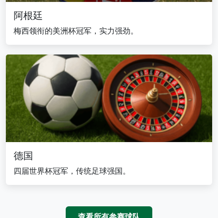
阿根廷
梅西领衔的美洲杯冠军，实力强劲。
德国
四届世界杯冠军，传统足球强国。
查看所有参赛球队