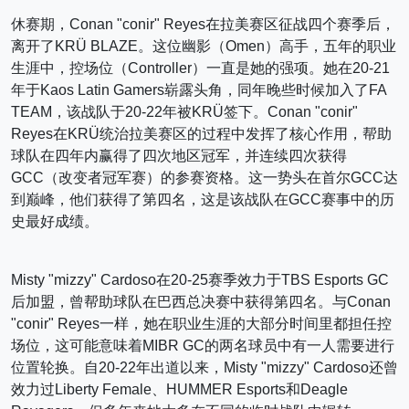
休赛期，Conan "conir" Reyes在拉美赛区征战四个赛季后，
离开了KRÜ BLAZE。这位幽影（Omen）高手，五年的职业
生涯中，控场位（Controller）一直是她的强项。她在20-21
年于Kaos Latin Gamers崭露头角，同年晚些时候加入了FA
TEAM，该战队于20-22年被KRÜ签下。Conan "conir"
Reyes在KRÜ统治拉美赛区的过程中发挥了核心作用，帮助
球队在四年内赢得了四次地区冠军，并连续四次获得
GCC（改变者冠军赛）的参赛资格。这一势头在首尔GCC达
到巅峰，他们获得了第四名，这是该战队在GCC赛事中的历
史最好成绩。
Misty "mizzy" Cardoso在20-25赛季效力于TBS Esports GC
后加盟，曾帮助球队在巴西总决赛中获得第四名。与Conan
"conir" Reyes一样，她在职业生涯的大部分时间里都担任控
场位，这可能意味着MIBR GC的两名球员中有一人需要进行
位置轮换。自20-22年出道以来，Misty "mizzy" Cardoso还曾
效力过Liberty Female、HUMMER Esports和Deagle