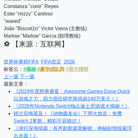
Constanza "conir" Reyes
Ester "mizzy" Cardoso
"waved"
João "Biscoit1n" Victor Vieira (主教练)
Marlow "Marlow" Garcia (助理教练)
⚽ 【来源：互联网】
世界杯赛程FIFA
FIFA世足
2026
标签云：
#揭秘
#豪华战队阵
#容大猜想
上一篇
下一篇
最新文章：
《2024年度慈善盛宴：Awesome Games Done Quick
以游戏之力，助力癌症研究筹得超240万美元！》
《2026年Nintendo Switch独占迪士尼游戏大揭秘！》
错过后悔莫及！《动物森友会》下周大放送：免费
Switch 2更新，精彩不容错过！
《潜行深海续篇：有声剧新篇章解锁，神秘剧情线索浮
出水面！》