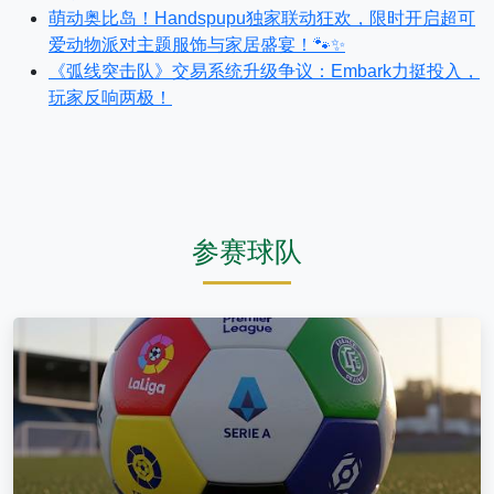
萌动奥比岛！Handspupu独家联动狂欢，限时开启超可
爱动物派对主题服饰与家居盛宴！🐾✨
《弧线突击队》交易系统升级争议：Embark力挺投入，
玩家反响两极！
参赛球队