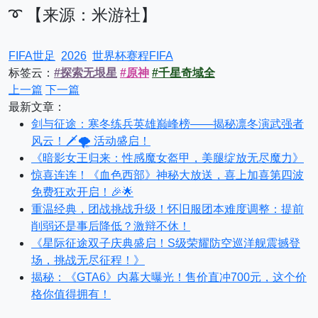
➰ 【来源：米游社】
FIFA世足
2026
世界杯赛程FIFA
标签云：
#探索无垠星
#原神
#千星奇域全
上一篇
下一篇
最新文章：
剑与征途：寒冬练兵英雄巅峰榜——揭秘凛冬演武强者
风云！🗡️🌪️ 活动盛启！
《暗影女王归来：性感魔女盔甲，美腿绽放无尽魔力》
惊喜连连！《血色西部》神秘大放送，喜上加喜第四波
免费狂欢开启！🎉🌟
重温经典，团战挑战升级！怀旧服团本难度调整：提前
削弱还是事后降低？激辩不休！
《星际征途双子庆典盛启！S级荣耀防空巡洋舰震撼登
场，挑战无尽征程！》
揭秘：《GTA6》内幕大曝光！售价直冲700元，这个价
格你值得拥有！